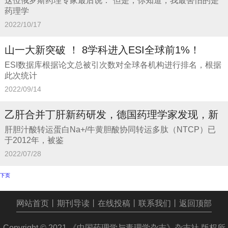
这位俄罗斯药理专家最后说：“但是，你知道，我最害怕的是
药理学
2022/10/17
山一大新突破 ！ 8学科进入ESI全球前1%！
ESI数据库根据论文总被引次数对全球各机构进行排名，根据
此次统计
2022/09/14
乙肝合并丁肝新药研发，德国药理学家发现，新
肝胆汁酸转运蛋白Na+/牛黄胆酸协同转运多肽（NTCP）已
于2012年，被鉴
2022/07/28
下页
网站首页
丨
期刊导读
丨
在线投稿
丨
联系我们
丨
返回顶部
Copyright © 2021
《中国药理学与毒理学杂志》杂志社
版权所