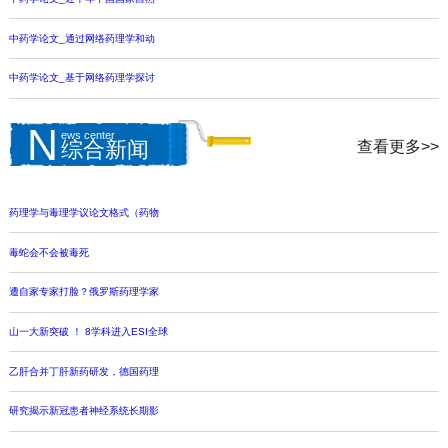
中药学论文_通过网络药理学和动
中药学论文_基于网络药理学探讨
N
ews center
查看更多>>
综合新闻
药理学与毒理学议论文格式（药物
毒蛇会不会被毒死
遭自家专家打脸？俄罗斯药理学家
山一大新突破 ！ 8学科进入ESI全球
乙肝合并丁肝新药研发，德国药理
研究揭示新冠患者神经系统长期影